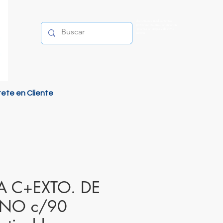
distribuidora medicamentos
proveedor material de curacion
-pruebas de drogas y de covid
innofar
tete en Cliente
A C+EXTO. DE
NO c/90