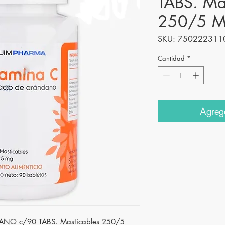
TABS. Ma
250/5 
SKU: 750222311
Cantidad
*
Agrega
O c/90 TABS. Masticables 250/5 