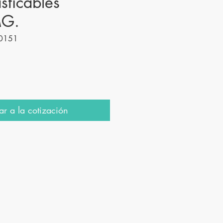
sticables
MG.
0151
r a la cotización