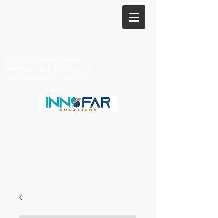
distribuidora medicamentos
proveedor material de curacion
-pruebas de drogas y de covid
innofar