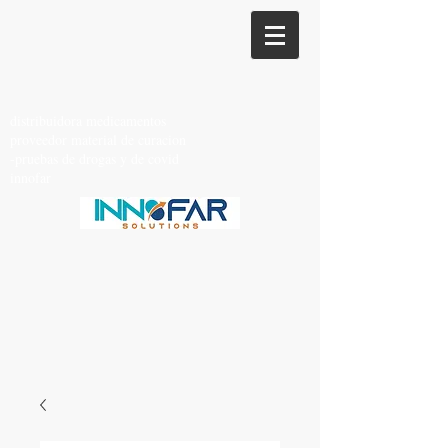
distribuidora medicamentos
proveedor material de curacion
-pruebas de drogas y de covid
innofar