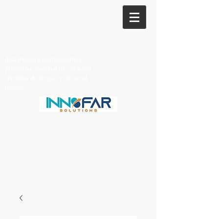
distribuidora medicamentos
proveedor material de curacion
-pruebas de drogas y de covid
innofar