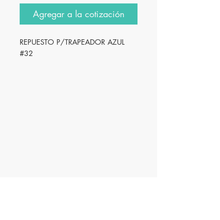
Agregar a la cotización
REPUESTO P/TRAPEADOR AZUL
#32
Innovación
Farmacéutica S.A. de
C.V.
IFA18
061
1394