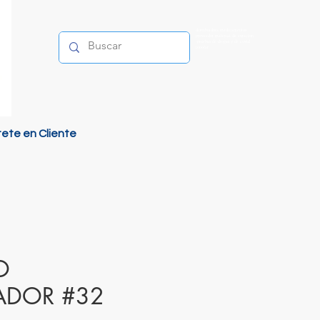
distribuidora medicamentos
proveedor material de curacion
-pruebas de drogas y de covid
innofar
tete en Cliente
O
ADOR #32