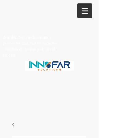
distribuidora medicamentos
proveedor material de curacion
-pruebas de drogas y de covid
innofar