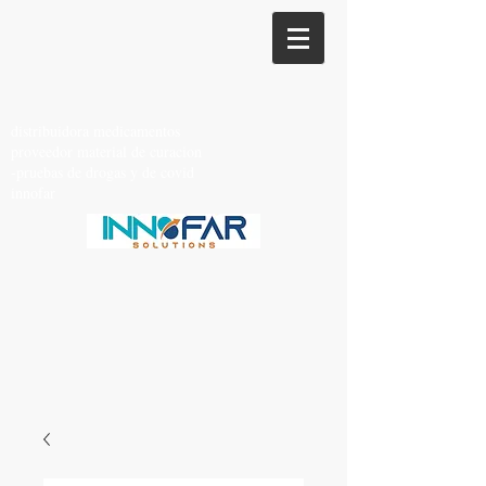
distribuidora medicamentos
proveedor material de curacion
-pruebas de drogas y de covid
innofar