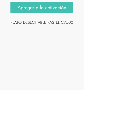
Agregar a la cotización
PLATO DESECHABLE PASTEL C/500
Innovación
Farmacéutica S.A. de
C.V.
IFA18
061
1394
C
erro del Cubilete #7601 Int 1, Col. Cerro