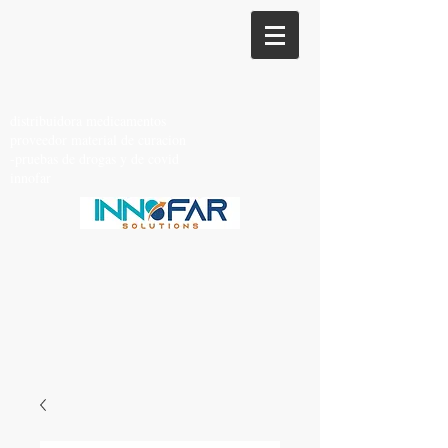
distribuidora medicamentos
proveedor material de curacion
-pruebas de drogas y de covid
innofar