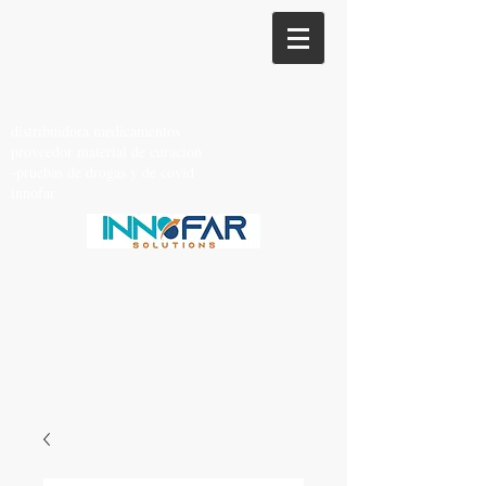
distribuidora medicamentos
proveedor material de curacion
-pruebas de drogas y de covid
innofar