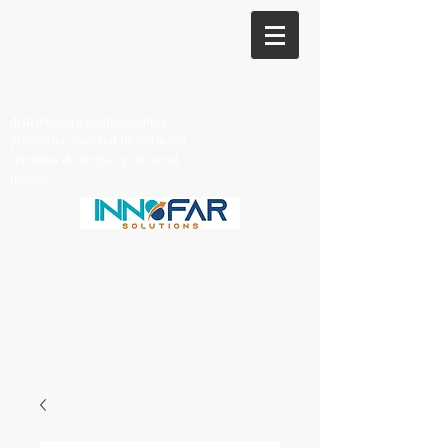
distribuidora medicamentos
proveedor material de curacion
-pruebas de drogas y de covid
innofar