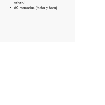
arterial
60 memorias (fecha y hora)
Innovación
Farmacéutica S.A. de
C.V.
IFA18
061
1394
C
erro del Cubilete #7601 Int 1, Col. Cerro
Colorado, C.P. 22223, Tijuana, Baja
California, Mexico