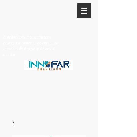
distribuidora medicamentos
proveedor material de curacion
-pruebas de drogas y de covid
innofar