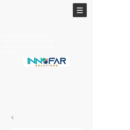
distribuidora medicamentos
proveedor material de curacion
-pruebas de drogas y de covid
innofar