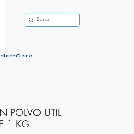
distribuidora medicamentos
proveedor material de curacion
-pruebas de drogas y de covid
innofar
tete en Cliente
N POLVO UTIL
E 1 KG.