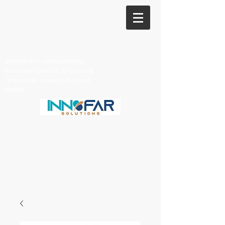
distribuidora medicamentos
proveedor material de curacion
-pruebas de drogas y de covid
innofar