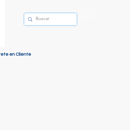
distribuidora medicamentos
proveedor material de curacion
-pruebas de drogas y de covid
innofar
tete en Cliente